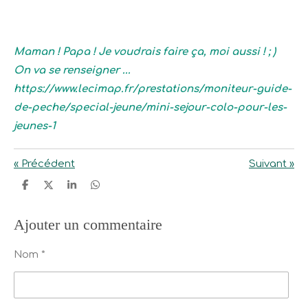
Maman ! Papa ! Je voudrais faire ça, moi aussi ! ; )
On va se renseigner ...
https://www.lecimap.fr/prestations/moniteur-guide-
de-peche/special-jeune/mini-sejour-colo-pour-les-
jeunes-1
«
Précédent
Suivant
»
P
P
P
P
a
a
a
a
r
r
r
r
t
t
t
t
Ajouter un commentaire
a
a
a
a
g
g
g
g
e
e
e
e
Nom *
r
r
r
r