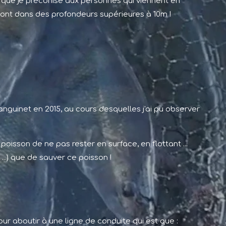
ce que je préconise aux personnes qui viennent en
 sont dans des profondeurs supérieures à 10m !
nguinet en 2015, au cours desquelles j'ai pu observer
poisson de ne pas rester en surface, en flottant ...
...) que de sauver ce poisson !
ur aboutir à une ligne de conduite qui est que :