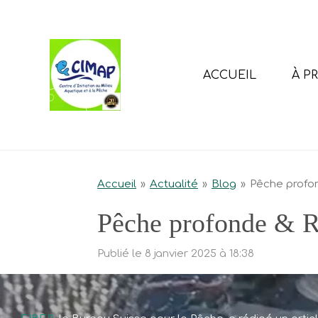
Passer
au
contenu
principal
ACCUEIL
À P
Accueil
»
Actualité
»
Blog
»
Pêche profo
Pêche profonde & R
Publié le 8 janvier 2025 à 18:38