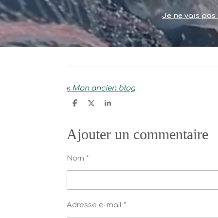
Je ne vais pas
«
Mon ancien blog
P
P
P
a
a
a
r
r
r
t
t
t
Ajouter un commentaire
a
a
a
g
g
g
e
e
e
r
r
r
Nom *
Adresse e-mail *