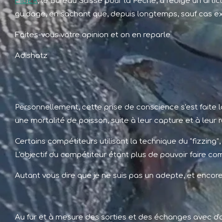
FIBER
, le Bureau Suisse pour la Pêche, a rédigé un arti
guidage,
en sachant que, depuis longtemps, sauf cas ex
Faites-vous votre opinion et on en reparle
Adishatz
Personnellement, cette prise de conscience s'est faite 
une mortalité de poisson, suite à leur capture et à leur r
Certains compétiteurs utilisant la technique du "fizzing",
L'objectif du compétiteur étant plus de pouvoir faire com
Autant vous dire que je ne suis pas un adepte, et encore
Au fur et à mesure des sorties et des échanges avec d'au