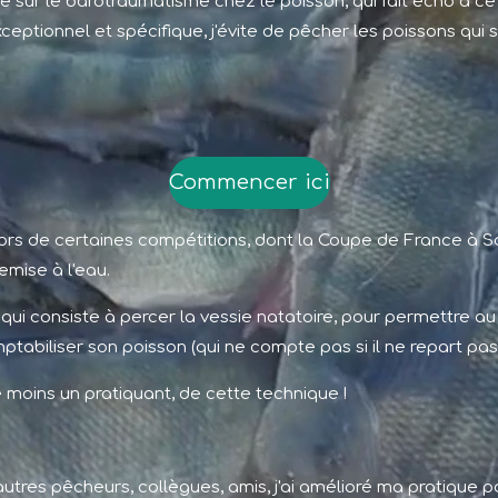
cle sur le barotraumatisme chez le poisson, qui fait écho à 
ceptionnel et spécifique,
j'évite de pêcher les poissons qui
Commencer ici
lors de certaines compétitions, dont la Coupe de France à Sa
emise à l'eau.
 qui consiste à percer la vessie natatoire, pour permettre au 
ptabiliser son poisson (qui ne compte pas si il ne repart pas 
 moins un pratiquant, de cette technique !
tres pêcheurs, collègues, amis, j'ai amélioré ma pratique po